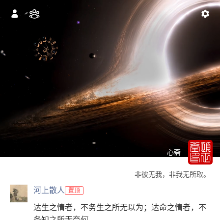
心斋
非彼无我，非我无所取。
河上散人
置顶
达生之情者，不务生之所无以为；达命之情者，不
务知之所无奈何 。