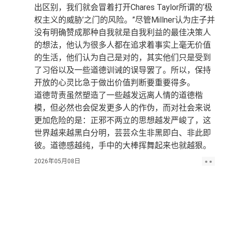
出区别，我们就会冒着打开Chares Taylor所谓的‘极
权主义的威胁’之门的风险。”尽管Millner认为庄子并
没有明确赞成那种自我就是自我利益的最佳决策人
的想法，他认为很多人都在追求着事实上毫无价值
的生活，他们认为自己是对的，其实他们只是受到
了习俗以及一些道德训诫的误导罢了。所以，保持
开放的心灵比急于做出价值判断要重要得多。
道德苛责虽然塑造了一些越发远离人情的道德楷
模，但必然也会促发更多人的作伪，而对社会来说
更加危险的是：正邪不两立的思想越发严峻了，这
世界越来越黑白分明，芸芸众生非黑即白、非此即
彼。道德感越纯，手中的大棒挥舞起来也就越狠。
2026年05月08日