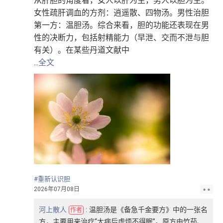
从肝胆的角度看，女人以肝为主，男人以胆为主。
女性疏肝调血的方剂：逍遥散、四物汤。男性治胆
第一方：温胆汤。综合来看，胆的功能还表现在男
性的决断力，包括射精能力（早泄、交而不泄与胆
有关）。在某些丹道文献中
...
全文
#重新认识胆
2026年07月08日
河上散人
:
温胆汤是《备急千金要方》中的一张名
作者
方，主要用来治疗“大病后虚烦不得眠”。原方由竹茹、