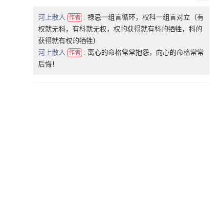
河上散人
:
禄忌一组言循环，权科一组言对立（有
作者
权就无科，有科就无权，权的获得就有科的牺牲，科的
获得就有权的牺牲）
河上散人
:
离心的命格常常抱怨，向心的命格常常
作者
后悔！