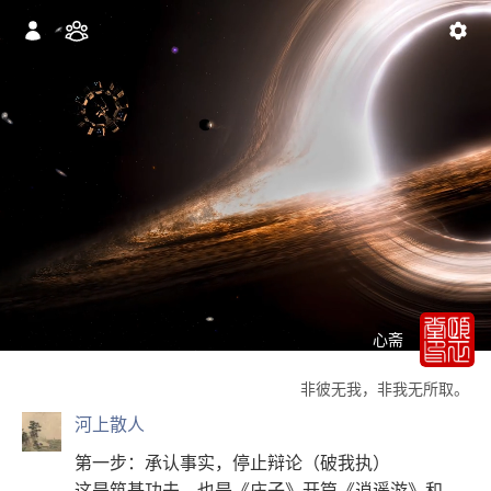
心斋
非彼无我，非我无所取。
河上散人
第一步：承认事实，停止辩论（破我执）
这是筑基功夫，也是《庄子》开篇《逍遥游》和