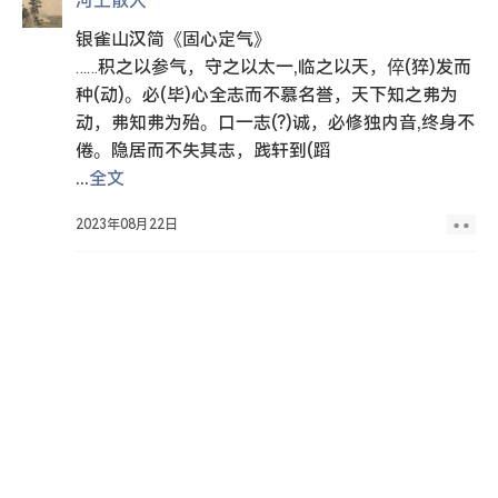
河上散人
银雀山汉简《固心定气》
……积之以参气，守之以太一,临之以天，倅(猝)发而
种(动)。必(毕)心全志而不慕名誉，天下知之弗为
动，弗知弗为殆。口一志(?)诚，必修独内音,终身不
倦。隐居而不失其志，践轩到(蹈
...
全文
2023年08月22日