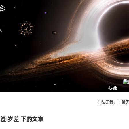
心斋
非彼无我，非我
签 岁差 下的文章