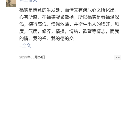
河上散人
福德是情意的生发处，而情又有疾厄心之所化出，
心有所感，在福德凝聚散扬，所以福德是看福泽深
浅，德行高低，情缘浓薄，并衍生出人的嗜好，风
度，气度，修养，情操，情结，欲望等情志，而我
的情、我的福、我的德的交
...
全文
2023年08月24日