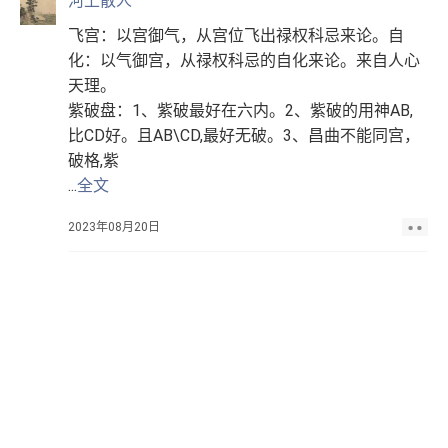
河上散人
飞宫：以宫御气，从宫位飞出禄权科忌来论。自
化：以气御宫，从禄权科忌的自化来论。来自人心
天理。
紫破盘：1、紫破最好在六内。2、紫破的用神AB,
比CD好。且AB\CD,最好无破。3、昌曲不能同宫，
破格,紫
...
全文
2023年08月20日