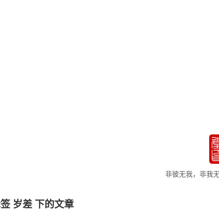
心斋
非彼无我，非我
签 岁差 下的文章