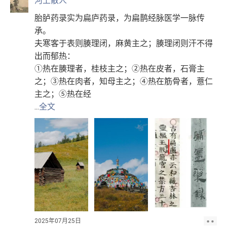
河上散人
胎胪药录实为扁庐药录，为扁鹊经脉医学一脉传
承。
夫寒客于表则腠理闭，麻黄主之；腠理闭则汗不得
出而郁热：
①热在腠理者，桂枝主之；②热在皮者，石膏主
之；③热在肉者，知母主之；④热在筋骨者，薏仁
主之；⑤热在经
...
全文
2025年07月25日