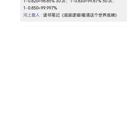
1−0.820≈98.85% 30 次：1−0.830≈99.87% 50 次：
1−0.850≈99.997%
河上散人
:
读书笔记《底层逻辑I看清这个世界底牌》