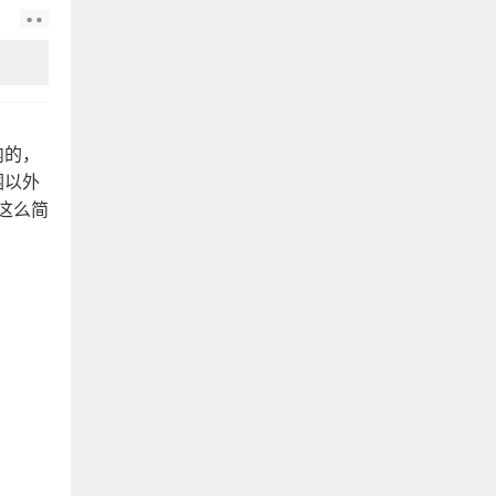
内的，
围以外
这么简