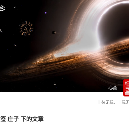
心斋
非彼无我，非我
签 庄子 下的文章